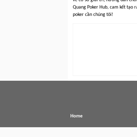
Quang Poker Hub, cam kết tạo ra
poker cần chúng tôi!
Home