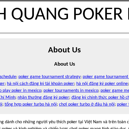
H QUANG POKER
About Us
About Us
schedule
;
poker game tournament strategy
;
poker game tournament 
ker
;
hà nội cách đăng ký tài khoản poker
;
hà nội đăng ký poker online
o play poker in mexico
;
poker tournaments in mexico
;
poker game me
Chí Minh
;
nhận thưởng đăng ký poker
;
đăng ký chính thức poker hồ c
ội
;
tổng hợp poker turbo hà nội
;
chơi poker turbo ở đâu hà nội
;
poker 
g dành cho những người yêu thích poker tại Việt Nam và trên toàn cầ
ơi poker và kinh nghiệm và chiến lược chơi poker mang tính giáo dục. 